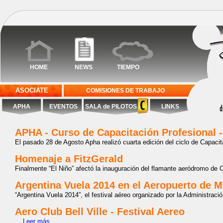
HOME
NEWS
TIEMPO
ASOCIATE
COMISIONES DE TRABAJO
APHA
EVENTOS
SALA de PILOTOS
LINKS
APHA - Curso de Capacitación Profesional 
El pasado 28 de Agosto Apha realizó cuarta edición del ciclo de Capacit
Homenaje a FitzGerald
Finalmente “El Niño” afectó la inauguración del flamante aeródromo de C
Argentina Vuela 2014 en el Aeropuerto de 
“Argentina Vuela 2014”, el festival aéreo organizado por la Administraci
Aero Club Bell Ville - Festival Aereo
...
Leer más