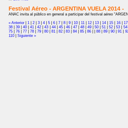
Festival Aéreo - ARGENTINA VUELA 2014 -
ANAC invita al público en general a participar del festival aéreo "AR
« Anterior
|
1
|
2
|
3
|
4
|
5
|
6
|
7
|
8
|
9
|
10
|
11
|
12
|
13
|
14
|
15
|
16
|
17
38
|
39
|
40
|
41
|
42
|
43
|
44
|
45
|
46
|
47
|
48
|
49
|
50
|
51
|
52
|
53
|
54
75
|
76
|
77
|
78
|
79
|
80
|
81
|
82
|
83
|
84
|
85
|
86
|
|
88
|
89
|
90
|
91
|
9
110
|
Siguiente »