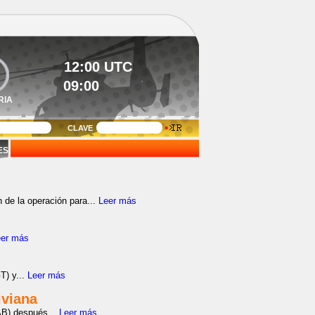
RIA
CLAVE
ES
 de la operación para...
Leer más
eer más
T) y...
Leer más
iviana
AB) después...
Leer más