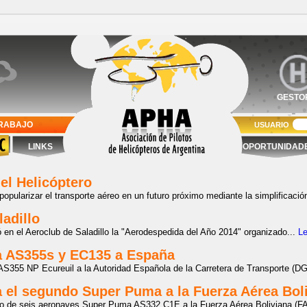
GESTO
TRABAJO
USUARIO
LINKS
OPORTUNIDAD
el Helicóptero
pularizar el transporte aéreo en un futuro próximo mediante la simplificación
adillo
 en el Aeroclub de Saladillo la "Aerodespedida del Año 2014" organizado...
L
ga AS355s y EC135 a España
 AS355 NP Ecureuil a la Autoridad Española de la Carretera de Transporte (DG
a el segundo Super Puma a la Fuerza Aérea Bol
ndo de seis aeronaves Super Puma AS332 C1E a la Fuerza Aérea Boliviana (F