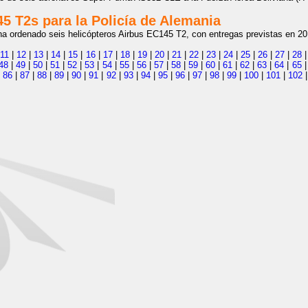
5 T2s para la Policía de Alemania
 ha ordenado seis helicópteros Airbus EC145 T2, con entregas previstas en 20
|
11
|
12
|
13
|
14
|
15
|
16
|
17
|
18
|
19
|
20
|
21
|
22
|
23
|
24
|
25
|
26
|
27
|
28
48
|
49
|
50
|
51
|
52
|
53
|
54
|
55
|
56
|
57
|
58
|
59
|
60
|
61
|
62
|
63
|
64
|
65
|
86
|
87
|
88
|
89
|
90
|
91
|
92
|
93
|
94
|
95
|
96
|
97
|
98
|
99
|
100
|
101
|
102