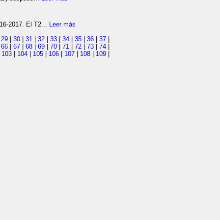
16-2017. El T2...
Leer más
|
29
|
30
|
31
|
32
|
33
|
34
|
35
|
36
|
37
|
|
66
|
67
|
68
|
69
|
70
|
71
|
72
|
73
|
74
|
|
103
|
104
|
105
|
106
|
107
|
108
|
109
|