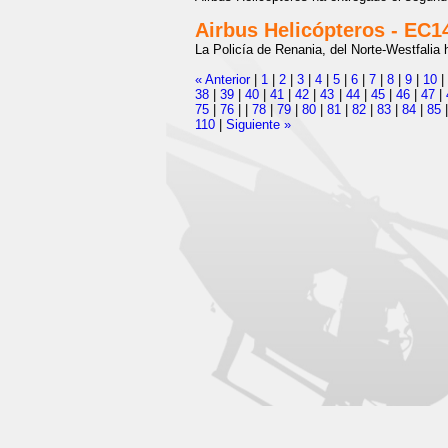
Airbus Helicópteros - EC14
La Policía de Renania, del Norte-Westfalia
« Anterior
|
1
|
2
|
3
|
4
|
5
|
6
|
7
|
8
|
9
|
10
38
|
39
|
40
|
41
|
42
|
43
|
44
|
45
|
46
|
47
|
75
|
76
|
|
78
|
79
|
80
|
81
|
82
|
83
|
84
|
85
110
|
Siguiente »