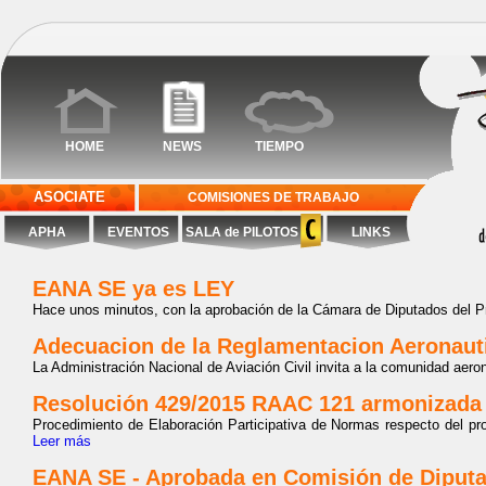
HOME
NEWS
TIEMPO
ASOCIATE
COMISIONES DE TRABAJO
APHA
EVENTOS
SALA de PILOTOS
LINKS
EANA SE ya es LEY
Hace unos minutos, con la aprobación de la Cámara de Diputados del P
Adecuacion de la Reglamentacion Aeronauti
La Administración Nacional de Aviación Civil invita a la comunidad aeroná
Resolución 429/2015 RAAC 121 armonizada
Procedimiento de Elaboración Participativa de Normas respecto de
Leer más
EANA SE - Aprobada en Comisión de Diputad