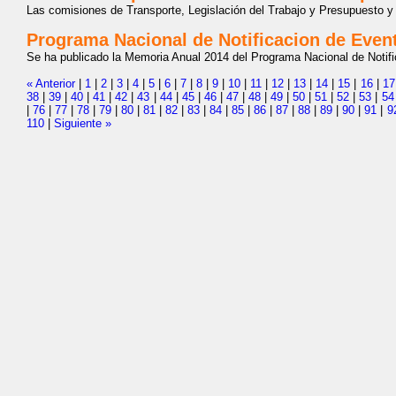
Las comisiones de Transporte, Legislación del Trabajo y Presupuesto 
Programa Nacional de Notificacion de Even
Se ha publicado la Memoria Anual 2014 del Programa Nacional de Notifi
« Anterior
|
1
|
2
|
3
|
4
|
5
|
6
|
7
|
8
|
9
|
10
|
11
|
12
|
13
|
14
|
15
|
16
|
17
38
|
39
|
40
|
41
|
42
|
43
|
44
|
45
|
46
|
47
|
48
|
49
|
50
|
51
|
52
|
53
|
54
|
76
|
77
|
78
|
79
|
80
|
81
|
82
|
83
|
84
|
85
|
86
|
87
|
88
|
89
|
90
|
91
|
9
110
|
Siguiente »