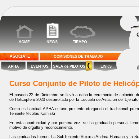
HOME
NEWS
TIEMPO
ASOCIATE
COMISIONES DE TRABAJO
APHA
EVENTOS
SALA de PILOTOS
LINKS
Curso Conjunto de Piloto de Helicó
El pasado 22 de Diciembre se llevó a cabo la ceremonia de colación de 
de Helicóptero 2020 desarrollado por la Escuela de Aviación del Ejército
Como es habitual APHA estuvo presente otorgando el tradicional premi
Teniente Nicolás Kamiski
En esta oportunidad y por primera vez, se ha graduado personal femen
motivo de orgullo y reconocimiento.
Las graduadas fueron: La SubTeniente Roxana Andrea Humano y la SubT