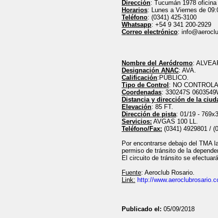
Dirección
: Tucumán 1978 oficina
Horarios
: Lunes a Viernes de 09:
Teléfono
: (0341) 425-3100
Whatsapp
: +54 9 341 200-2929
Correo electrónico
: info@aerocl
Nombre del Aeródromo
: ALVE
Designación ANAC
: AVA.
Calificación
:PÚBLICO.
Tipo de Control
: NO CONTROL
Coordenadas
: 330247S 060354
Distancia y dirección de la ciud
Elevación
: 85 FT.
Dirección de pista
: 01/19 - 769x3
Servicios:
AVGAS 100 LL.
Teléfono/Fax:
(0341) 4929801 / (
Por encontrarse debajo del TMA la
permiso de tránsito de la dependen
El circuito de tránsito se efectua
Fuente
: Aeroclub Rosario.
Link:
http://www.aeroclubrosario.
Publicado el:
05/09/2018