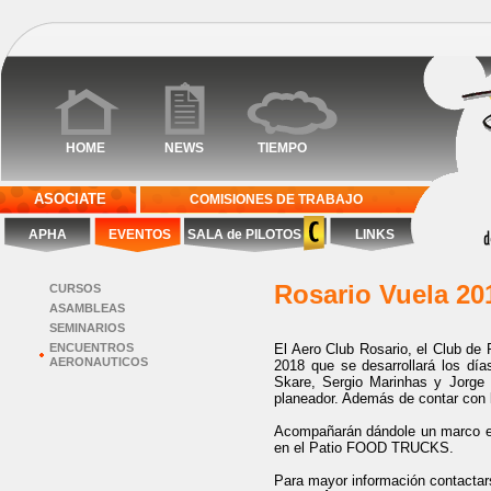
HOME
NEWS
TIEMPO
ASOCIATE
COMISIONES DE TRABAJO
APHA
EVENTOS
SALA de PILOTOS
LINKS
Rosario Vuela 20
CURSOS
ASAMBLEAS
SEMINARIOS
ENCUENTROS
El Aero Club Rosario, el Club de 
AERONAUTICOS
2018 que se desarrollará los dí
Skare, Sergio Marinhas y Jorge 
planeador. Además de contar con l
Acompañarán dándole un marco es
en el Patio FOOD TRUCKS.
Para mayor información contactars